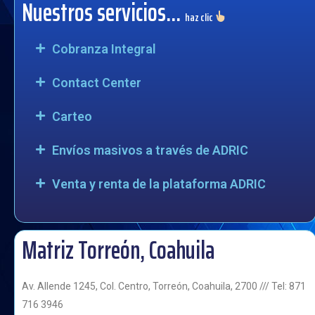
Nuestros servicios...
haz clic
Cobranza Integral
Contact Center
Carteo
Envíos masivos a través de ADRIC
Venta y renta de la plataforma ADRIC
Matriz Torreón, Coahuila
Av. Allende 1245, Col. Centro, Torreón, Coahuila, 2700 /// Tel: 871
716 3946